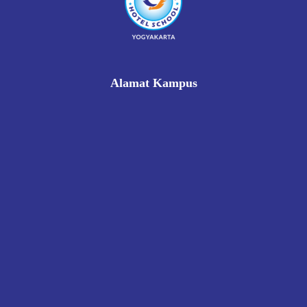
Alamat Kampus
Rukan Gading Mas No. 8A-9A, Banyuraden, Gamping,
Sleman, Yogyakarta 55293
0812 8002 1006
victoriahotelschoolyogyakarta@gmail.com
Pendaftaran
Kontak
Kebijakan Privasi