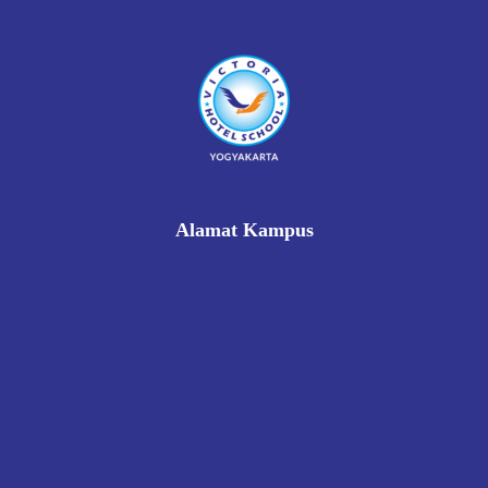
Alamat Kampus
Rukan Gading Mas No. 8A-9A, Banyuraden, Gamping,
Sleman, Yogyakarta 55293
0812 8002 1006
victoriahotelschoolyogyakarta@gmail.com