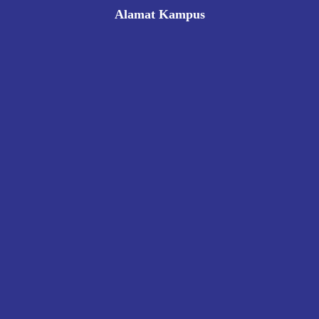
Alamat Kampus
Rukan Gading Mas No. 8A-9A, Banyuraden, Gamping,
Sleman, Yogyakarta 55293
0812 8002 1006
victoriahotelschoolyogyakarta@gmail.com
Pendaftaran
Kontak
Kebijakan Privasi