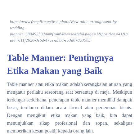
https://www.freepik.com/free-photo/view-table-arrangement-by-
wedding-
planner_38049253.htm#fromView=search&page=1&position=41&u
uid=611f2620-9ebd-47ae-a7b8-e53d078a35b3
Table Manner: Pentingnya
Etika Makan yang Baik
Table manner atau etika makan adalah serangkaian aturan yang
mengatur perilaku seseorang saat bersantap di meja. Meskipun
terdengar sederhana, penerapan table manner memiliki dampak
besar, terutama dalam acara formal atau pertemuan bisnis.
Dengan mengikuti etika makan yang baik, kita dapat
menunjukkan sikap profesional dan sopan, sekaligus
memberikan kesan positif kepada orang lain.