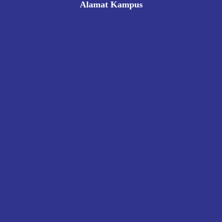
Alamat Kampus
Rukan Gading Mas No. 8A-9A, Banyuraden, Gamping,
Sleman, Yogyakarta 55293
0812 8002 1006
victoriahotelschoolyogyakarta@gmail.com
Pendaftaran
Kontak
Kebijakan Privasi