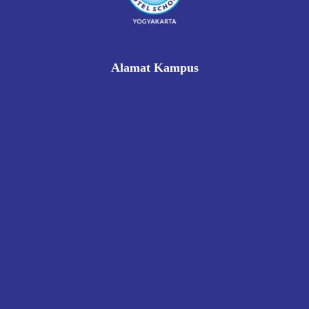
Alamat Kampus
Rukan Gading Mas No. 8A-9A, Banyuraden, Gamping,
Sleman, Yogyakarta 55293
0812 8002 1006
victoriahotelschoolyogyakarta@gmail.com
Pendaftaran
Kontak
Kebijakan Privasi