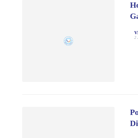
Ho
Ga
V
2 
Po
Di