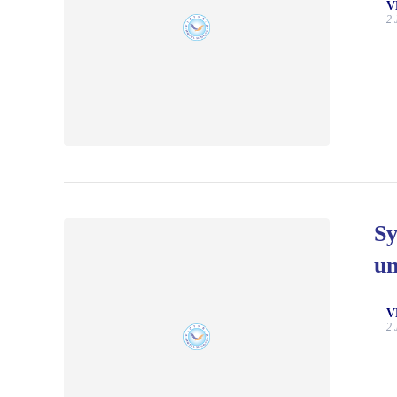
V
2 
Sy
u
V
2 