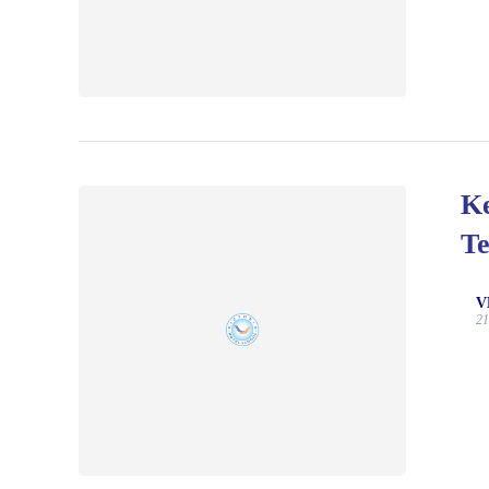
Ke
Te
V
21