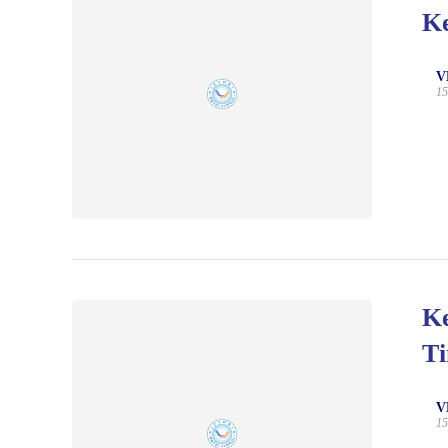
Ke
V
15
Ke
Ti
V
15