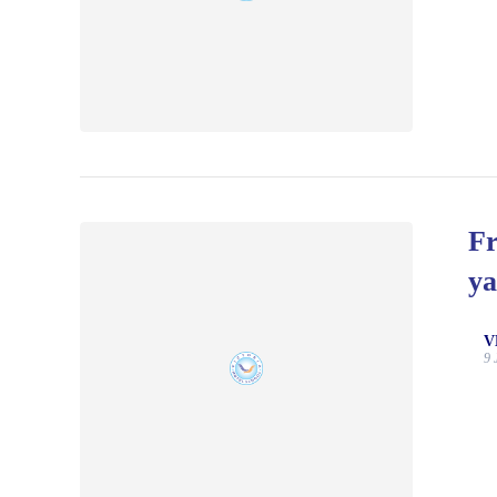
Fr
ya
V
9 