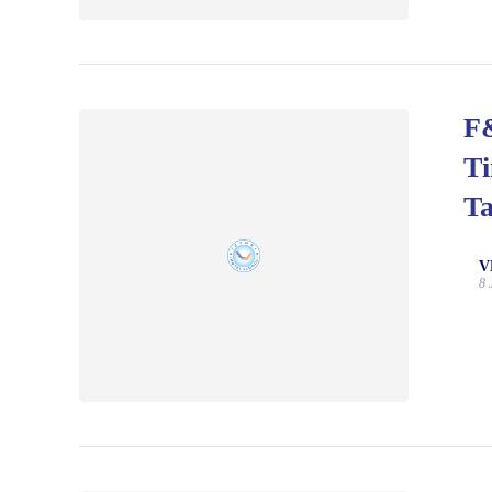
F&
Ti
T
V
8 