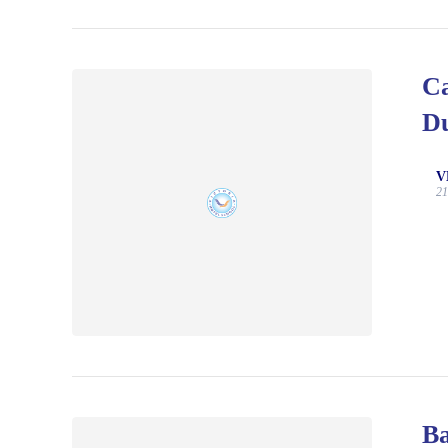
Ca
Du
V
21
Ba