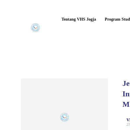
Tentang VHS Jogja
Program Stud
Je
In
M
V
21