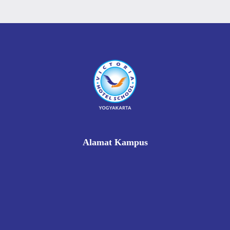
Alamat Kampus
Rukan Gading Mas No. 8A-9A, Banyuraden, Gamping,
Sleman, Yogyakarta 55293
0812 8002 1006
victoriahotelschoolyogyakarta@gmail.com