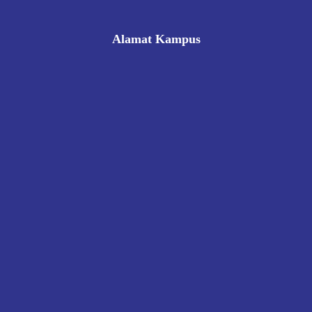
Alamat Kampus
Rukan Gading Mas No. 8A-9A, Banyuraden, Gamping,
Sleman, Yogyakarta 55293
0812 8002 1006
victoriahotelschoolyogyakarta@gmail.com
Pendaftaran
Kontak
Kebijakan Privasi