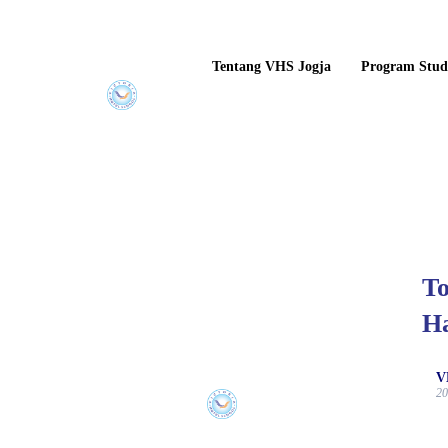
Tentang VHS Jogja
Program Stud
To
H
V
20