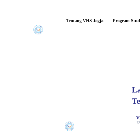
Tentang VHS Jogja
Program Stud
La
Te
V
12