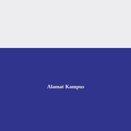
Alamat Kampus
Rukan Gading Mas No. 8A-9A, Banyuraden, Gamping,
Sleman, Yogyakarta 55293
0812 8002 1006
victoriahotelschoolyogyakarta@gmail.com