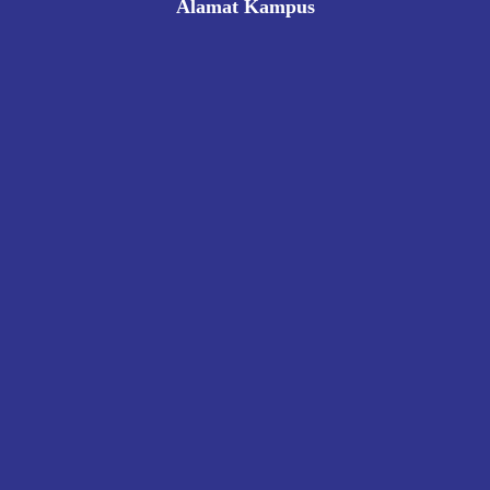
Alamat Kampus
Rukan Gading Mas No. 8A-9A, Banyuraden, Gamping,
Sleman, Yogyakarta 55293
0812 8002 1006
victoriahotelschoolyogyakarta@gmail.com
Pendaftaran
Kontak
Kebijakan Privasi