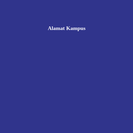
Alamat Kampus
Rukan Gading Mas No. 8A-9A, Banyuraden, Gamping,
Sleman, Yogyakarta 55293
0812 8002 1006
victoriahotelschoolyogyakarta@gmail.com
Pendaftaran
Kontak
Kebijakan Privasi