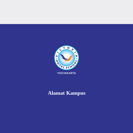
Alamat Kampus
Rukan Gading Mas No. 8A-9A, Banyuraden, Gamping,
Sleman, Yogyakarta 55293
0812 8002 1006