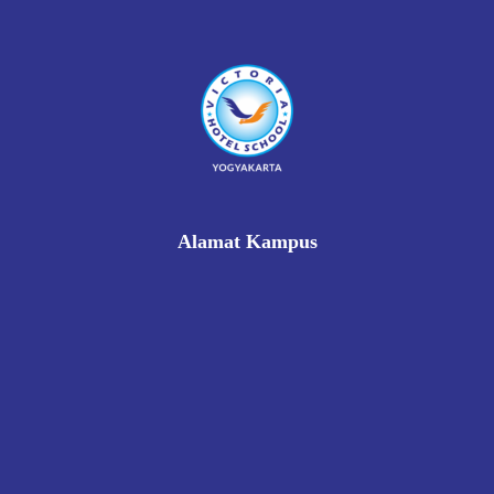
Alamat Kampus
Rukan Gading Mas No. 8A-9A, Banyuraden, Gamping,
Sleman, Yogyakarta 55293
0812 8002 1006
victoriahotelschoolyogyakarta@gmail.com