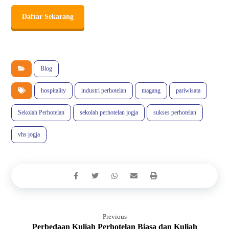
Daftar Sekarang
Blog
hospitality
industri perhotelan
magang
pariwisata
Sekolah Perhotelan
sekolah perhotelan jogja
sukses perhotelan
vhs jogja
Previous
Perbedaan Kuliah Perhotelan Biasa dan Kuliah