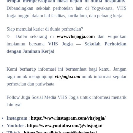
tempat mempersiapkan masa depan di dunia hospitality
.
Dibandingkan sekolah perhotelan lain di Yogyakarta, VHS
Jogja unggul dalam hal fasilitas, kurikulum, dan peluang kerja.
Siap memulai karier di dunia perhotelan?
✨ Daftar sekarang di
www.vhsjogja.com
dan wujudkan
impianmu bersama
VHS Jogja — Sekolah Perhotelan
dengan Jaminan Kerja!
Kami berharap informasi ini bermanfaat bagi kamu. Jangan
ragu untuk mengunjungi
vhsjogja.com
untuk informasi seputar
perhotelan dan pariwisata.
Follow Juga Sosial Media VHS Jogja untuk informasi menarik
lainnya!
Instagram
:
https://www.instagram.com/vhsjogja/
Youtube
:
https://www.youtube.com/@vhsjogja/
Tiktok
:
https://www.tiktok.com/@vhsjogjaa/