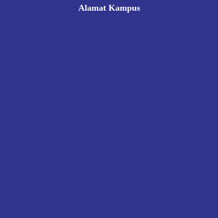
Alamat Kampus
Rukan Gading Mas No. 8A-9A, Banyuraden, Gamping,
Sleman, Yogyakarta 55293
0812 8002 1006
victoriahotelschoolyogyakarta@gmail.com
Pendaftaran
Kontak
Kebijakan Privasi