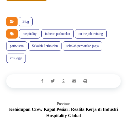
Blog
hospitality
industri perhotelan
on the job training
pariwisata
Sekolah Perhotelan
sekolah perhotelan jogja
vhs jogja
Previous
Kehidupan Crew Kapal Pesiar: Realita Kerja di Industri
Hospitality Global