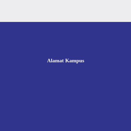
Alamat Kampus
Rukan Gading Mas No. 8A-9A, Banyuraden, Gamping,
Sleman, Yogyakarta 55293
0812 8002 1006
victoriahotelschoolyogyakarta@gmail.com