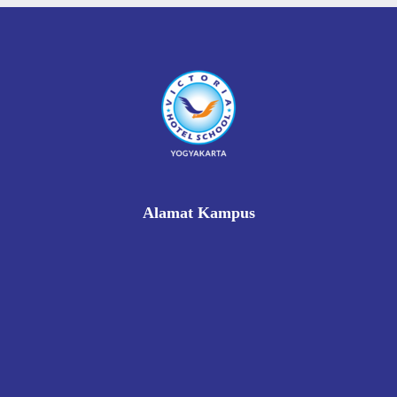
Alamat Kampus
Rukan Gading Mas No. 8A-9A, Banyuraden, Gamping,
Sleman, Yogyakarta 55293
0812 8002 1006
victoriahotelschoolyogyakarta@gmail.com