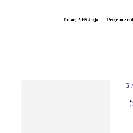
Tentang VHS Jogja
Program Stud
5 
V
12