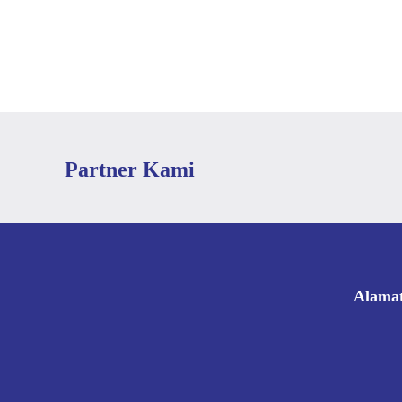
Partner Kami
Alama
Ruka
0812
vict