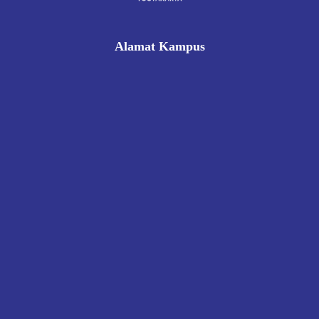
Alamat Kampus
Rukan Gading Mas No. 8A-9A, Banyuraden, Gamping,
Sleman, Yogyakarta 55293
0812 8002 1006
victoriahotelschoolyogyakarta@gmail.com
Pendaftaran
Kontak
Kebijakan Privasi