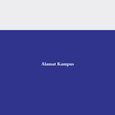
Alamat Kampus
Rukan Gading Mas No. 8A-9A, Banyuraden, Gamping,
Sleman, Yogyakarta 55293
0812 8002 1006
victoriahotelschoolyogyakarta@gmail.com