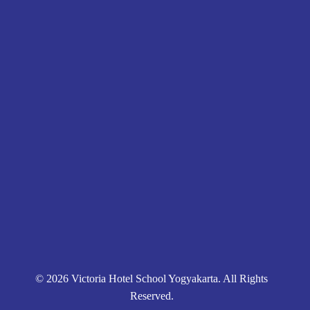
victoriahotelschoolyogyakarta@gmail.com
Pendaftaran
Kontak
Kebijakan Privasi
© 2026 Victoria Hotel School Yogyakarta. All Rights
Reserved.