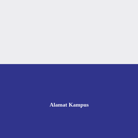
Alamat Kampus
Rukan Gading Mas No. 8A-9A, Banyuraden, Gamping,
Sleman, Yogyakarta 55293
0812 8002 1006