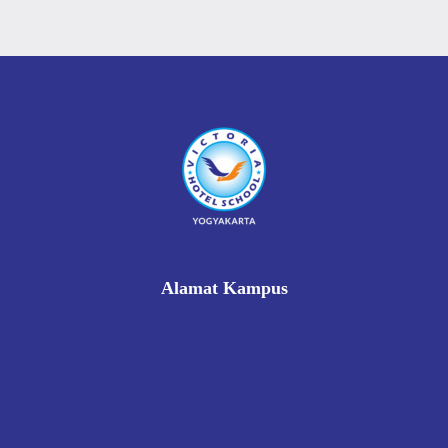
Alamat Kampus
Rukan Gading Mas No. 8A-9A, Banyuraden, Gamping,
Sleman, Yogyakarta 55293
0812 8002 1006
victoriahotelschoolyogyakarta@gmail.com