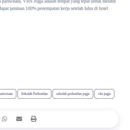
an pariwisata, VHS Jogja adalah tempat yang tepat untuk melatih
apat jaminan 100% penempatan kerja setelah lulus di hotel
ariwisata
Sekolah Perhotelan
sekolah perhotelan jogja
vhs jogja