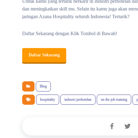
Untuk kamu yang tertarik berkarir di industri perhotelan d
dan meningkatkan skill mu. Selain itu kamu juga akan mend
jaringan Azana Hospitality seluruh Indonesia! Tertarik?
Daftar Sekarang dengan Klik Tombol di Bawah!
Daftar Sekarang
Blog
hospitality
industri perhotelan
on the job training
p