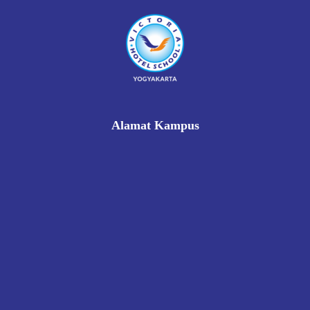
Alamat Kampus
Rukan Gading Mas No. 8A-9A, Banyuraden, Gamping,
Sleman, Yogyakarta 55293
0812 8002 1006
victoriahotelschoolyogyakarta@gmail.com
Pendaftaran