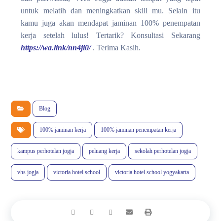
untuk melatih dan meningkatkan skill mu. Selain itu
kamu juga akan mendapat jaminan 100% penempatan
kerja setelah lulus! Tertarik? Konsultasi Sekarang
https://wa.link/nn4ji0/
. Terima Kasih.
Blog
100% jaminan kerja
100% jaminan penempatan kerja
kampus perhotelan jogja
peluang kerja
sekolah perhotelan jogja
vhs jogja
victoria hotel school
victoria hotel school yogyakarta