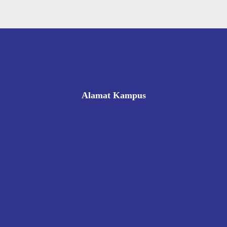
Alamat Kampus
Rukan Gading Mas No. 8A-9A, Banyuraden, Gamping,
Sleman, Yogyakarta 55293
0812 8002 1006
victoriahotelschoolyogyakarta@gmail.com