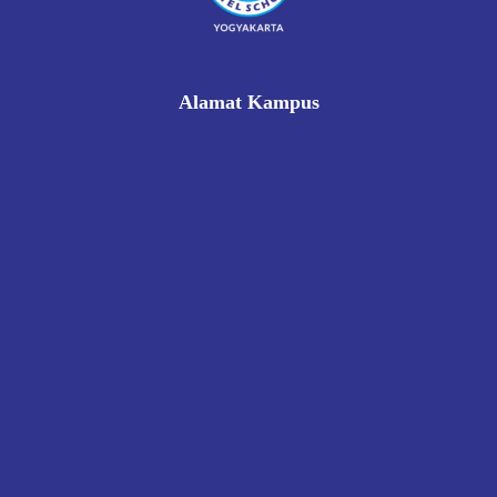
Alamat Kampus
Rukan Gading Mas No. 8A-9A, Banyuraden, Gamping,
Sleman, Yogyakarta 55293
0812 8002 1006
victoriahotelschoolyogyakarta@gmail.com
Pendaftaran
Kontak
Kebijakan Privasi