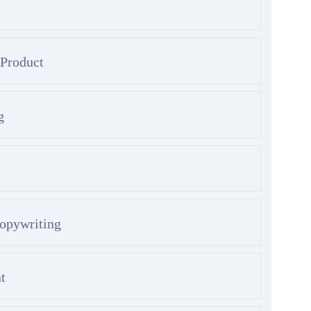
Product
g
opywriting
t