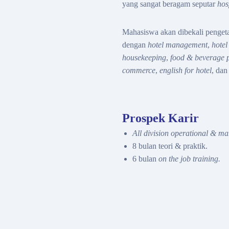
yang sangat beragam seputar
hos
Mahasiswa akan dibekali penget
dengan
h
otel management
,
h
otel
housekeeping
,
food & beverage 
commerce
,
english for hotel
, dan
Prospek Karir
All division operational & m
8 bulan teori & praktik.
6 bulan
on the job training.