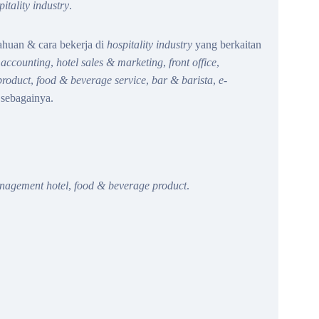
pitality industry
.
ahuan & cara bekerja di
hospitality industry
yang berkaitan
 accounting
,
hotel sales & marketing
,
front office
,
product
,
food & beverage service
,
bar & barista
,
e-
 sebagainya.
anagement hotel
,
food & beverage product
.