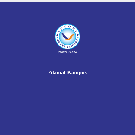
Alamat Kampus
Rukan Gading Mas No. 8A-9A, Banyuraden, Gamping,
Sleman, Yogyakarta 55293
0812 8002 1006
victoriahotelschoolyogyakarta@gmail.com