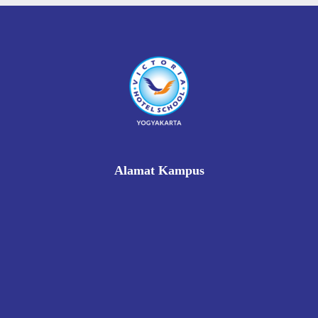
Alamat Kampus
Rukan Gading Mas No. 8A-9A, Banyuraden, Gamping,
Sleman, Yogyakarta 55293
0812 8002 1006
victoriahotelschoolyogyakarta@gmail.com