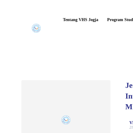
Tentang VHS Jogja
Program Stud
Je
In
M
V
21