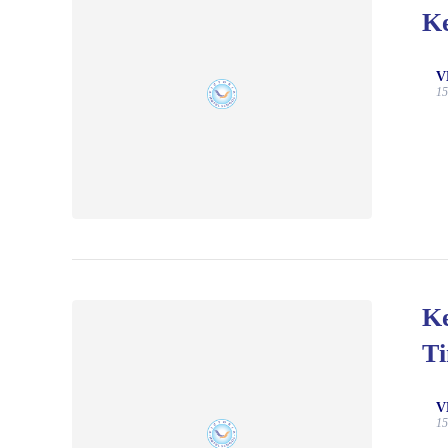
Ke
V
15
Ke
Ti
V
15