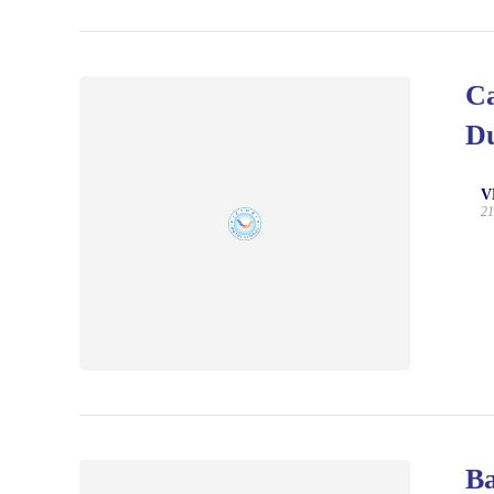
Ca
Du
V
21
Ba