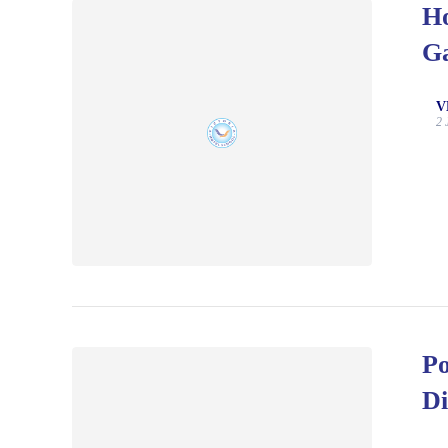
Ho
Ga
V
2 
Po
Di