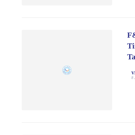
F&
Ti
T
V
8 