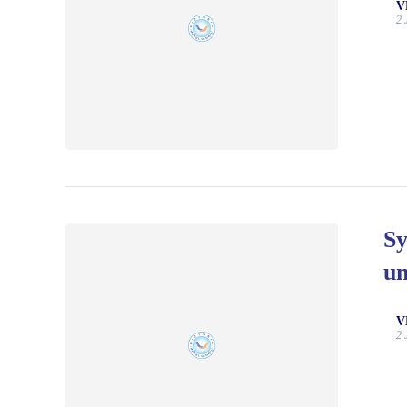
V
2 
Sy
u
V
2 