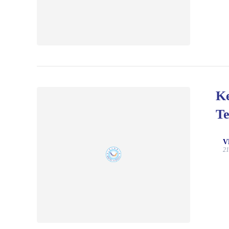
Ke
Te
V
21