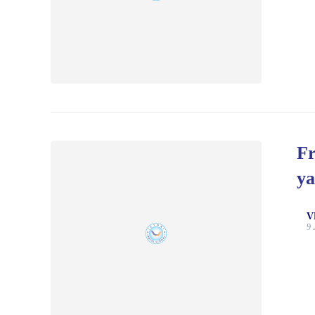
Fr
ya
V
9 