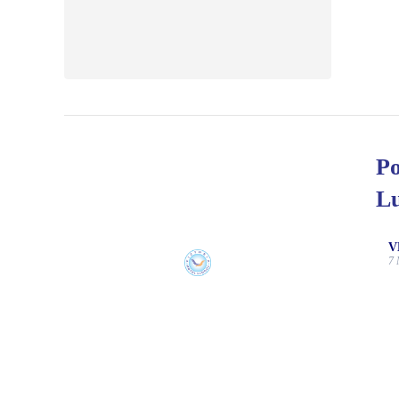
Po
Lu
V
7 