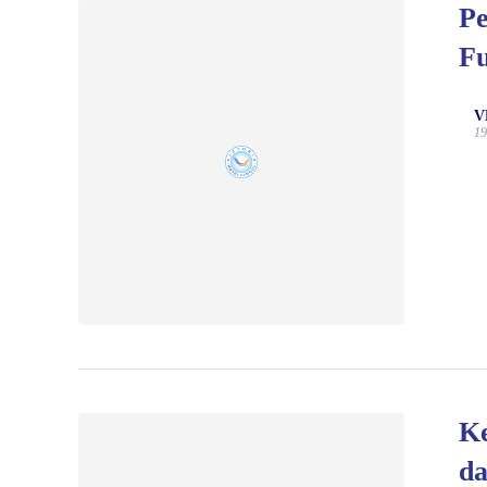
Pe
Fu
V
19
Ke
da