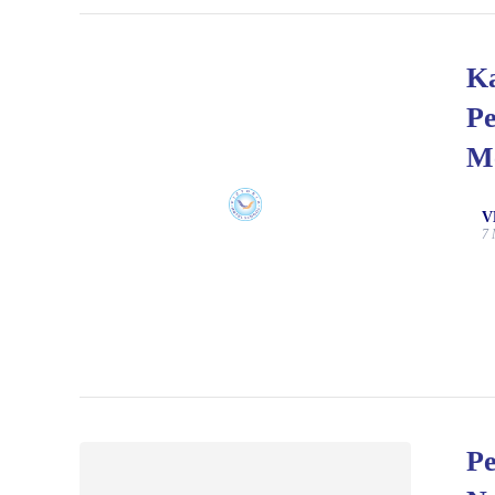
Ka
Pe
M
V
7 
Pe