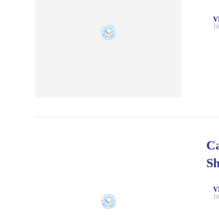
V
10
Ca
Sh
V
10