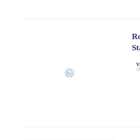
Ro
St
V
19