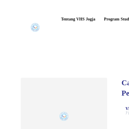
Tentang VHS Jogja
Program Stud
Ca
Pe
V
7 