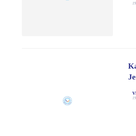
19
Ka
Je
V
19