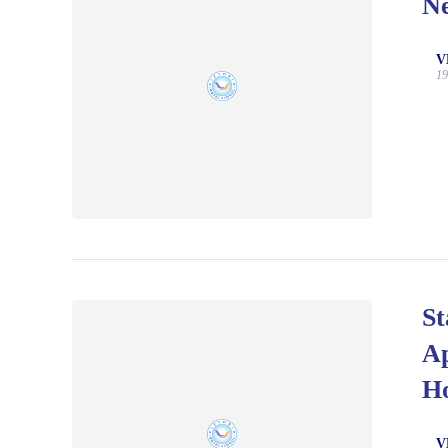
Ne
V
19
St
Ap
Ho
V