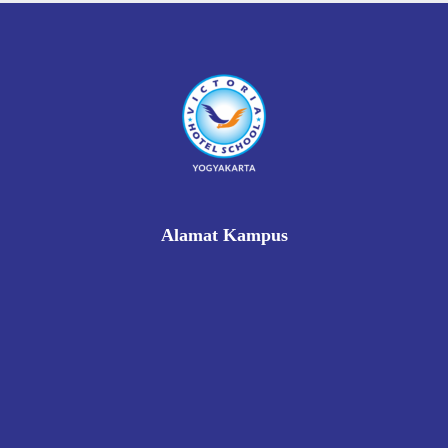
Alamat Kampus
Rukan Gading Mas No. 8A-9A, Banyuraden, Gamping,
Sleman, Yogyakarta 55293
0812 8002 1006
victoriahotelschoolyogyakarta@gmail.com