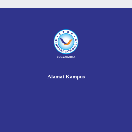
Alamat Kampus
Rukan Gading Mas No. 8A-9A, Banyuraden, Gamping,
Sleman, Yogyakarta 55293
0812 8002 1006
victoriahotelschoolyogyakarta@gmail.com