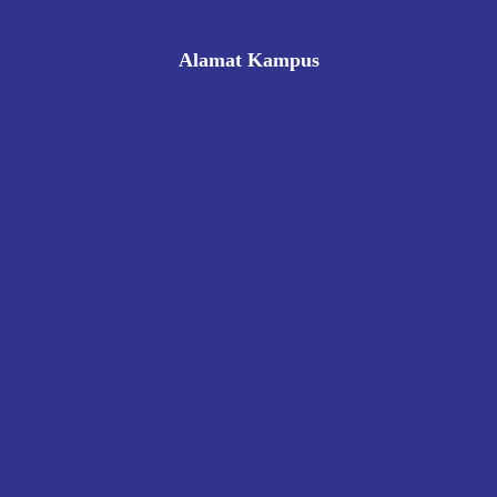
Alamat Kampus
Rukan Gading Mas No. 8A-9A, Banyuraden, Gamping,
Sleman, Yogyakarta 55293
0812 8002 1006
victoriahotelschoolyogyakarta@gmail.com
Pendaftaran
Kontak
Kebijakan Privasi