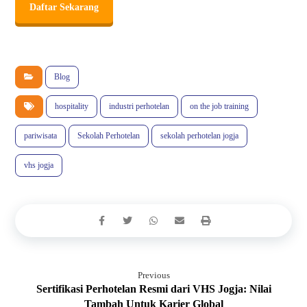
Daftar Sekarang
Blog
hospitality
industri perhotelan
on the job training
pariwisata
Sekolah Perhotelan
sekolah perhotelan jogja
vhs jogja
Previous
Sertifikasi Perhotelan Resmi dari VHS Jogja: Nilai
Tambah Untuk Karier Global