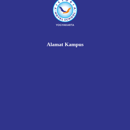
Alamat Kampus
Rukan Gading Mas No. 8A-9A, Banyuraden, Gamping,
Sleman, Yogyakarta 55293
0812 8002 1006
victoriahotelschoolyogyakarta@gmail.com
Pendaftaran
Kontak