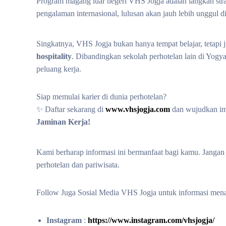
Program magang luar negeri VHS Jogja adalah langkah strat
pengalaman internasional, lulusan akan jauh lebih unggul d
Singkatnya, VHS Jogja bukan hanya tempat belajar, tetapi 
hospitality
. Dibandingkan sekolah perhotelan lain di Yogya
peluang kerja.
Siap memulai karier di dunia perhotelan?
✨ Daftar sekarang di
www.vhsjogja.com
dan wujudkan i
Jaminan Kerja!
Kami berharap informasi ini bermanfaat bagi kamu. Janga
perhotelan dan pariwisata.
Follow Juga Sosial Media VHS Jogja untuk informasi mena
Instagram
:
https://www.instagram.com/vhsjogja/