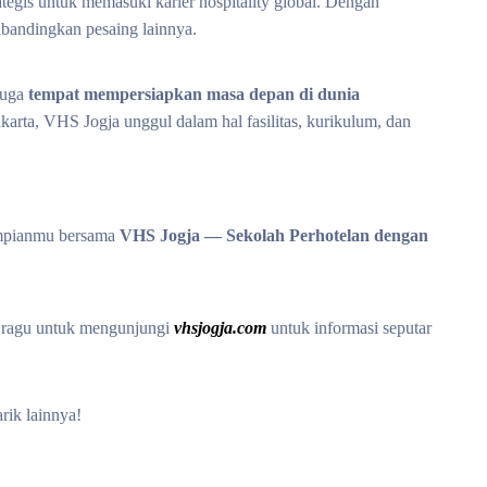
egis untuk memasuki karier hospitality global. Dengan
ibandingkan pesaing lainnya.
juga
tempat mempersiapkan masa depan di dunia
karta, VHS Jogja unggul dalam hal fasilitas, kurikulum, dan
mpianmu bersama
VHS Jogja — Sekolah Perhotelan dengan
n ragu untuk mengunjungi
vhsjogja.com
untuk informasi seputar
rik lainnya!