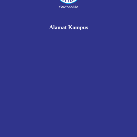
Alamat Kampus
Rukan Gading Mas No. 8A-9A, Banyuraden, Gamping,
Sleman, Yogyakarta 55293
0812 8002 1006
victoriahotelschoolyogyakarta@gmail.com
Pendaftaran
Kontak
Kebijakan Privasi