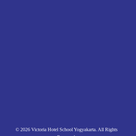
0812 8002 1006
victoriahotelschoolyogyakarta@gmail.com
Pendaftaran
Kontak
Kebijakan Privasi
© 2026 Victoria Hotel School Yogyakarta. All Rights