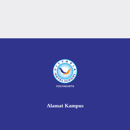
Alamat Kampus
Rukan Gading Mas No. 8A-9A, Banyuraden, Gamping,
Sleman, Yogyakarta 55293