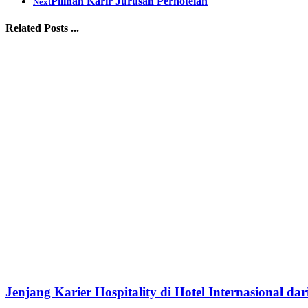
Pilihan Karir Jurusan Perhotelan
Next
Related Posts ...
Jenjang Karier Hospitality di Hotel Internasional da