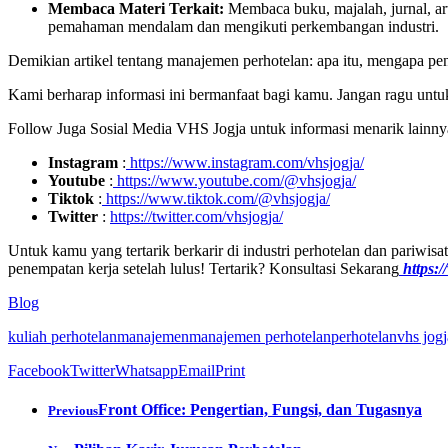
Membaca Materi Terkait:
Membaca buku, majalah, jurnal, art
pemahaman mendalam dan mengikuti perkembangan industri.
Demikian artikel tentang manajemen perhotelan: apa itu, mengapa pen
Kami berharap informasi ini bermanfaat bagi kamu. Jangan ragu unt
Follow Juga Sosial Media VHS Jogja untuk informasi menarik lainny
Instagram
:
https://www.instagram.com/vhsjogja/
Youtube
:
https://www.youtube.com/@vhsjogja/
Tiktok
:
https://www.tiktok.com/@vhsjogja/
Twitter
:
https://twitter.com/vhsjogja/
Untuk kamu yang tertarik berkarir di industri perhotelan dan pariwi
penempatan kerja setelah lulus! Tertarik? Konsultasi Sekarang
https:/
Blog
kuliah perhotelan
manajemen
manajemen perhotelan
perhotelan
vhs jogj
Facebook
Twitter
Whatsapp
Email
Print
Front Office: Pengertian, Fungsi, dan Tugasnya
Previous