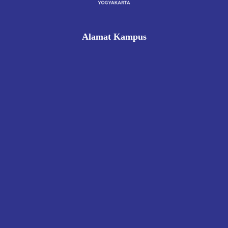
Alamat Kampus
Rukan Gading Mas No. 8A-9A, Banyuraden, Gamping,
Sleman, Yogyakarta 55293
0812 8002 1006
victoriahotelschoolyogyakarta@gmail.com
Pendaftaran
Kontak
Kebijakan Privasi